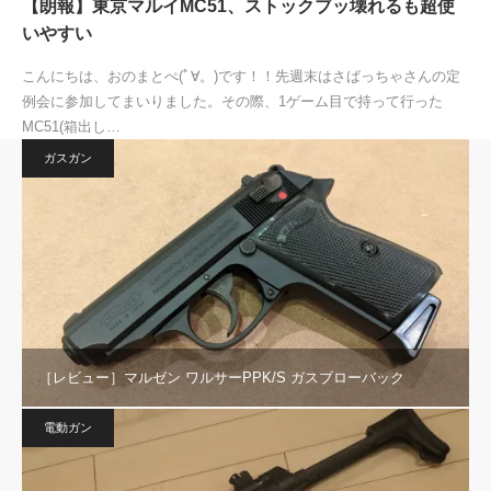
【朗報】東京マルイMC51、ストックブッ壊れるも超使
いやすい
こんにちは、おのまとぺ(ﾟ∀。)です！！先週末はさばっちゃさんの定
例会に参加してまいりました。その際、1ゲーム目で持って行った
MC51(箱出し…
ガスガン
［レビュー］マルゼン ワルサーPPK/S ガスブローバック
電動ガン