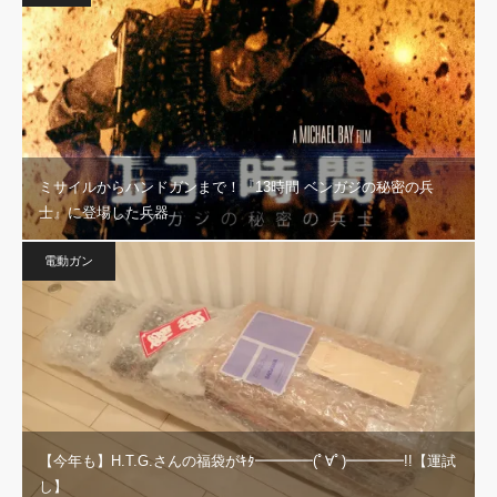
ミサイルからハンドガンまで！『13時間 ベンガジの秘密の兵
士』に登場した兵器
電動ガン
【今年も】H.T.G.さんの福袋がｷﾀ━━━━(ﾟ∀ﾟ)━━━━!!【運試
し】