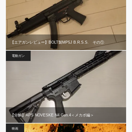
【エアガンレビュー】BOLT製MP5J B.R.S.S. その①
電動ガン
【分解】APS NOVESKE N4 Gen.4＜メカボ編＞
映画