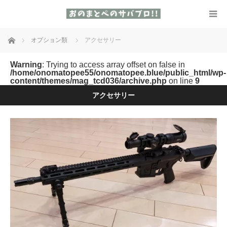
ホーム
オプション類
アクセサリー
Warning
: Trying to access array offset on false in
/home/onomatopee55/onomatopee.blue/public_html/wp-
content/themes/mag_tcd036/archive.php
on line
9
アクセサリー