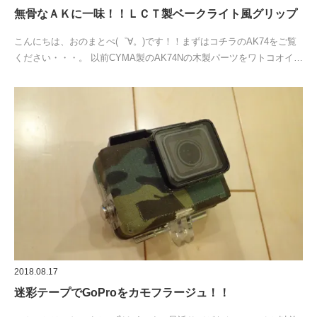
無骨なＡＫに一味！！ＬＣＴ製ベークライト風グリップ
こんにちは、おのまとぺ(゜∀。)です！！まずはコチラのAK74をご覧
ください・・・。 以前CYMA製のAK74Nの木製パーツをワトコオイ…
2018.08.17
迷彩テープでGoProをカモフラージュ！！