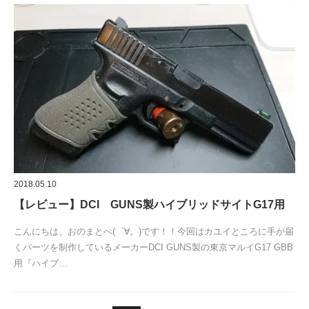
2018.05.10
【レビュー】DCI GUNS製ハイブリッドサイトG17用
こんにちは、おのまとぺ(゜∀。)です！！今回はカユイところに手が届
くパーツを制作しているメーカーDCI GUNS製の東京マルイG17 GBB
用『ハイブ…