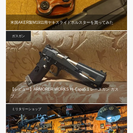
米国AKER製M1911用ヤキスライドホルスターを買ってみた
ガスガン
【レビュー】ARMORER WORKS Hi-Capa5.1 レースガン ガス
ブ…
ミリタリーショップ