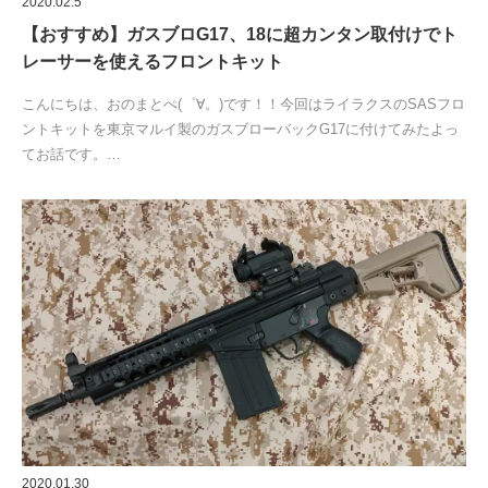
2020.02.5
【おすすめ】ガスブロG17、18に超カンタン取付けでト
レーサーを使えるフロントキット
こんにちは、おのまとぺ(゜∀。)です！！今回はライラクスのSASフロ
ントキットを東京マルイ製のガスブローバックG17に付けてみたよっ
てお話です。…
2020.01.30