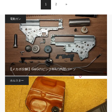
1
2
»
電動ガン
【メカボ分解】G&GのピンクM4の内部パーツ
ホルスター