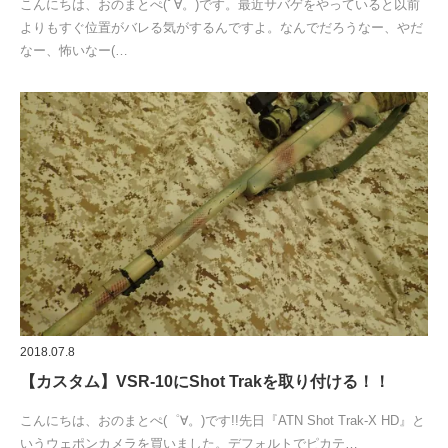
こんにちは、おのまとぺ(ﾟ∀。)です。最近サバゲをやっていると以前
よりもすぐ位置がバレる気がするんですよ。なんでだろうなー、やだ
なー、怖いなー(…
2018.07.8
【カスタム】VSR-10にShot Trakを取り付ける！！
こんにちは、おのまとぺ(゜∀。)です!!先日『ATN Shot Trak-X HD』と
いうウェポンカメラを買いました。デフォルトでピカテ…