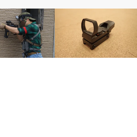
光学機器・マウント
EADSHOT定例会に参加して
エアソフト史上もっともレプられたダッ
！
トサイト『BED-35』