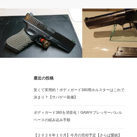
ガスガン
ガスガン
最近の投稿
【レビュー】DCI GUNS製ハイブリッ
【レビュー】東京マルイ デ
安くて実用的！ボディガード380用ホルスターはこれで
ドサイトG17用
ル.50AE クロームステンレ
決まり？【サバゲー装備】
ボディガード380を消音化！GAWサプレッサーバレル
ベースの組み込み手順
【２０２６年１０月】今月の売却予定【さらば愛銃】