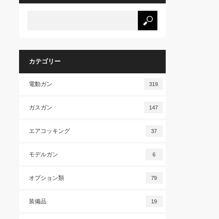
カテゴリー
電動ガン
319
ガスガン
147
エアコッキング
37
モデルガン
6
オプション類
79
装備品
19