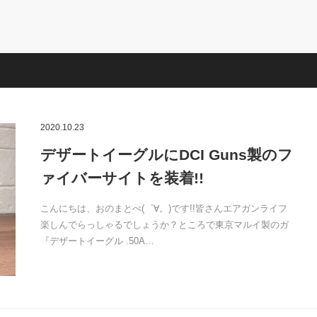
2020.10.23
デザートイーグルにDCI Guns製のフ
ァイバーサイトを装着!!
こんにちは、おのまとぺ(゜∀。)です!!皆さんエアガンライフ
楽しんでらっしゃるでしょうか？ところで東京マルイ製のガ
『デザートイーグル .50A…