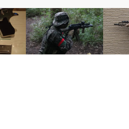
電動ガン
電動ガン
ザートイーグ
【分解】CYMA TACTICAL
5月7日のH
ス
AK(CM040I) ～内部編～
きました！