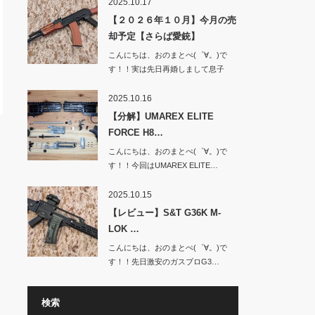
2025.10.17
【２０２６年１０月】今月の売
却予定【さらば愛銃】
こんにちは、おのまとぺ(゜∀。)で
す！！実は先日再婚しまして息子
と…
2025.10.16
【分解】UMAREX ELITE
FORCE H8…
こんにちは、おのまとぺ(゜∀。)で
す！！今回はUMAREX ELITE…
2025.10.15
【レビュー】S&T G36K M-
LOK …
こんにちは、おのまとぺ(゜∀。)で
す！！先日激安のガスブロG3…
検索