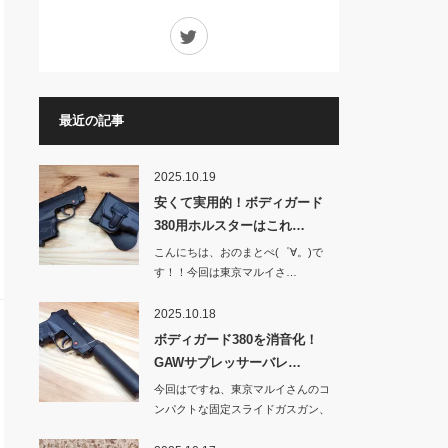
Twitter
最近の記事
2025.10.19
安くて実用的！ボディガード
380用ホルスターはこれ…
こんにちは、おのまとぺ(゜∀。)で
す！！今回は東京マルイさ…
2025.10.18
ボディガード380を消音化！
GAWサプレッサーバレ…
今回はですね、東京マルイさんのコ
ンパクトな固定スライドガスガン、
BOD…