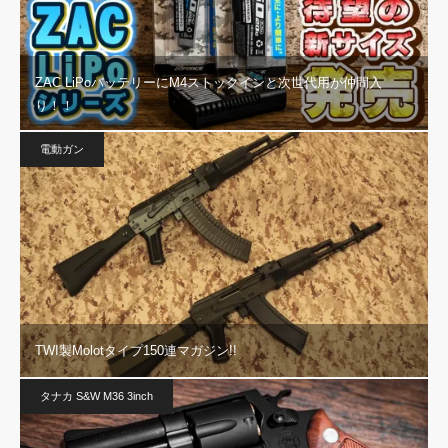
ZAC LiPoバッテリーにM4ストックインと次世代用が仲間入
り！！
電動ガン
TWI製Molotタイプ150連マガジン!!
タナカ S&W M36 3inch