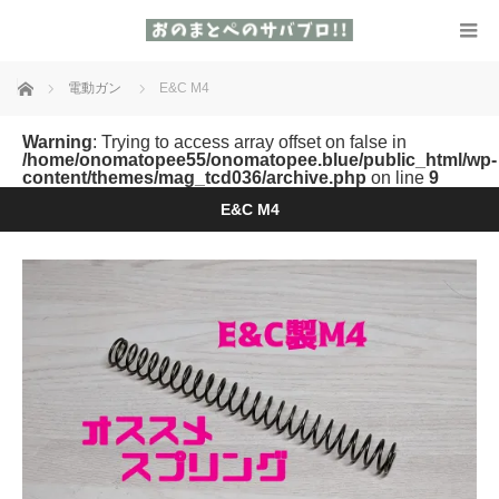
ホーム
電動ガン
E&C M4
Warning
: Trying to access array offset on false in
/home/onomatopee55/onomatopee.blue/public_html/wp-
content/themes/mag_tcd036/archive.php
on line
9
E&C M4