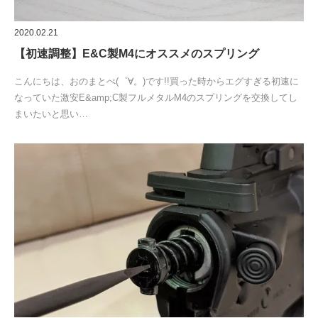
2020.02.21
【初速調整】E&C製M4にオススメのスプリング
こんにちは、おのまとぺ(゜∀。)です!!買った時からエグすぎる初速に
なっていた激安E&amp;C製フルメタルM4のスプリングを交換してし
まいたいと思い…