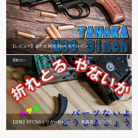
【レビュー】タナカ M36 3inch モデルガン
電動ガン
【悲報】EFCSのトリガー折れた・・・断面見たら”す”だ…