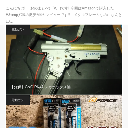
こんにちは!! おのまとぺ(゜∀。)です!!今回はAmazonで購入した
E&amp;C製の激安M4のレビューです!! メタルフレームなのになんと
13,…
電動ガン
【分解】G&G RK47 メカボックス編
電動ガン