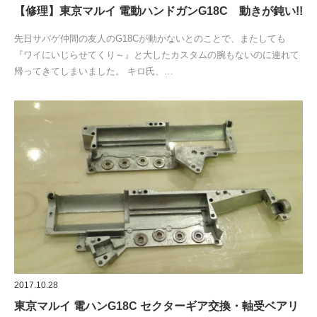
【修理】東京マルイ 電動ハンドガンG18C 動きが鈍い!!
先日サバゲ仲間の友人のG18Cが動かないとのことで、またしても
『ワイにいじらせてくり～』と大したカスタムの腕もないのに連れて
帰ってきてしまいました。 キロ氏、…
2017.10.28
東京マルイ 電ハンG18C セクターギア交換・軸受ベアリ