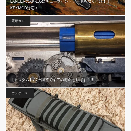
LANCERのAK-105にチューブハンドガードを取り付け！！
KEYMOD対応！…
電動ガン
【カスタム】AOE調整でギアの寿命を延ばす！！
ガンケース