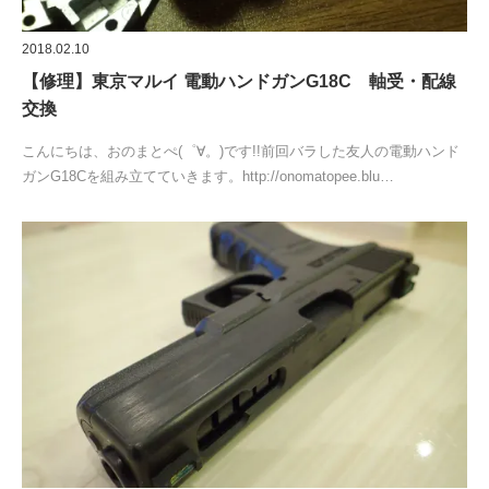
2018.02.10
【修理】東京マルイ 電動ハンドガンG18C 軸受・配線
交換
こんにちは、おのまとぺ(゜∀。)です!!前回バラした友人の電動ハンド
ガンG18Cを組み立てていきます。http://onomatopee.blu…