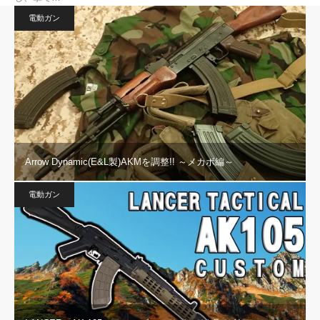
電動ガン
Arrow Dynamic(E&L製)AKMを調整!! ～メカボ編～
電動ガン