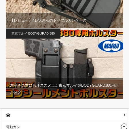
【レビュー】41PXさんのトリプルガンケース
東京マルイ BODYGURAD 380
左利きの方にもオススメ！！東京マルイ製BODYGUARD380用ホ
ルスター
電動ガン