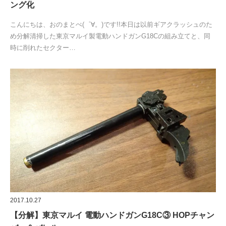
ング化
こんにちは、おのまとぺ(゜∀。)です!!本日は以前ギアクラッシュのた
め分解清掃した東京マルイ製電動ハンドガンG18Cの組み立てと、同
時に削れたセクター…
2017.10.27
【分解】東京マルイ 電動ハンドガンG18C③ HOPチャン