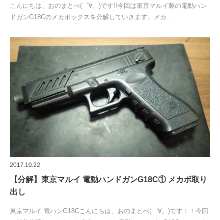
こんにちは、おのまとぺ(゜∀。)です!!今回は東京マルイ製の電動ハン
ドガンG18Cのメカボックスを分解していきます。メカ…
2017.10.22
【分解】東京マルイ 電動ハンドガンG18C① メカボ取り
出し
東京マルイ 電ハンG18Cこんにちは、おのまとぺ(゜∀。)です！！今回