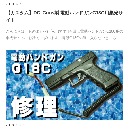
2018.02.4
【カスタム】DCI Guns製 電動ハンドガンG18C用集光サ
イト
こんにちは、おのまとぺ(゜∀。)です!!今回は電動ハンドガンG18C用の
集光サイトのお話でございます。電動G18Cの気に入らないところ…
2018.01.29