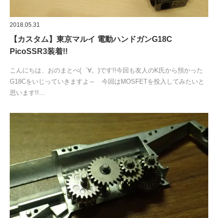
2018.05.31
【カスタム】東京マルイ 電動ハンドガンG18C
PicoSSR3装着!!
こんにちは、おのまとぺ(゜∀。)です!!今回も友人のK氏から預かった
G18Cをいじっていきますよ～ 今回はMOSFETを投入してみたいと
思います!!…