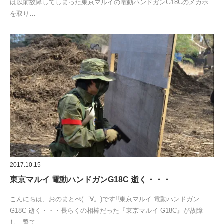
は以前故障してしまった東京マルイの電動ハンドガンG18Cのメカボ
を取り…
2017.10.15
東京マルイ 電動ハンドガンG18C 逝く・・・
こんにちは、おのまとぺ(゜∀。)です!!東京マルイ 電動ハンドガン
G18C 逝く・・・長らくの相棒だった『東京マルイ G18C』が故障
し、撃て…