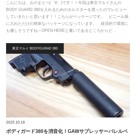
こんにちは、おのまとぺ(゜∀。)です！！今回は東京マルイさんの
BODY GUARD 380を入れるためのホルスターを買ったのでレビュー
していきたいと思います！！こちらがペッケージです。 ビニール袋
に入れただけの簡単なパッケージになっています。 経済的で環境に
も優しそうですね～OPEN HEREと書いてあるところからピ…
東京マルイ BODYGURAD 380
2025.10.18
ボディガード380を消音化！GAWサプレッサーバレルベ