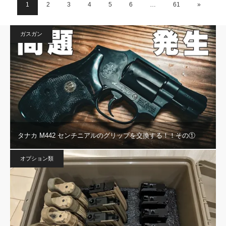
1
2
3
4
5
6
…
61
»
ガスガン
タナカ M442 センチニアルのグリップを交換する！！その①
オプション類