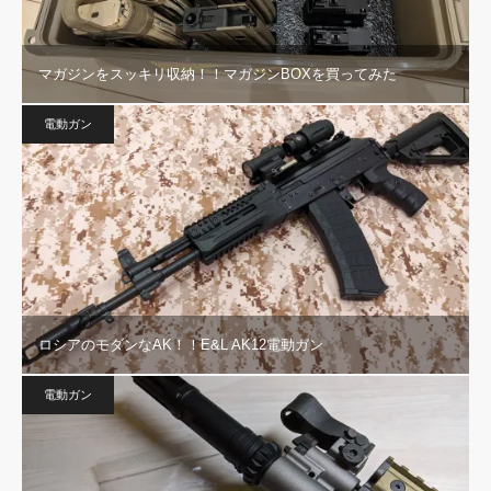
マガジンをスッキリ収納！！マガジンBOXを買ってみた
電動ガン
ロシアのモダンなAK！！E&L AK12電動ガン
電動ガン