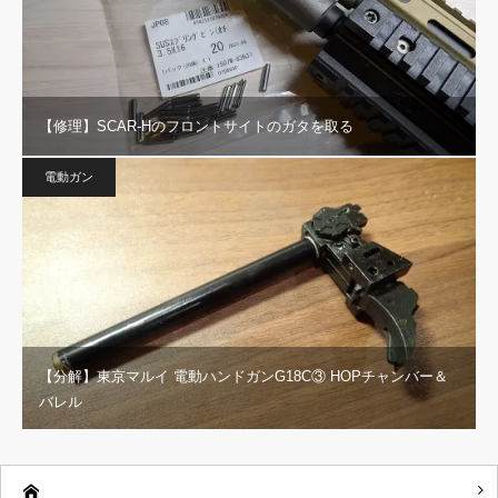
【修理】SCAR-Hのフロントサイトのガタを取る
電動ガン
【分解】東京マルイ 電動ハンドガンG18C③ HOPチャンバー＆
バレル