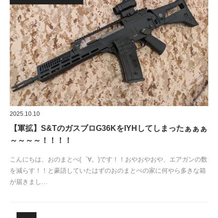
2025.10.10
【軍拡】S&TのガスブロG36KをIYHしてしまったぁぁぁ
～～～～！！！！
こんにちは、おのまとぺ(゜∀。)です！！おやおやおや、エアガンの数
を減らす！！と豪語していたはずのおのまとぺの家に何やら多きな箱
が届きまし…