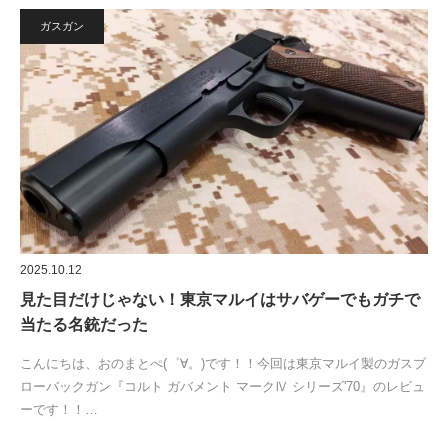
ガスガン
2025.10.12
見た目だけじゃない！東京マルイはサバゲーでもガチで
当たる名銃だった
こんにちは、おのまとぺ(゜∀。)です！！今回は東京マルイ製のガスブ
ローバックガン『コルト ガバメント マークⅣ シリーズ'70』のレビュ
ーです！！…