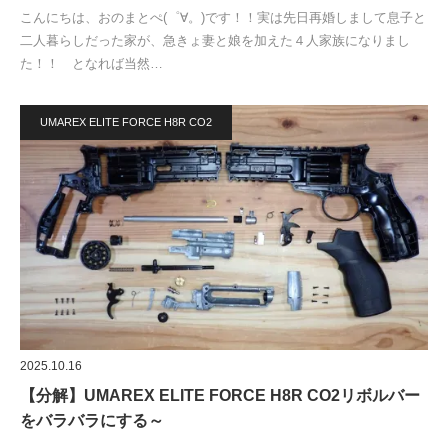
こんにちは、おのまとぺ(゜∀。)です！！実は先日再婚しまして息子と
二人暮らしだった家が、急きょ妻と娘を加えた４人家族になりまし
た！！ となれば当然…
UMAREX ELITE FORCE H8R CO2
2025.10.16
【分解】UMAREX ELITE FORCE H8R CO2リボルバー
をバラバラにする～