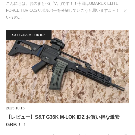
こんにちは、おのまとぺ(゜∀。)です！！今回はUMAREX ELITE
FORCE H8R CO2リボルバーを分解していこうと思いますよ～！ と
いうの…
S&T G36K M-LOK IDZ
2025.10.15
【レビュー】S&T G36K M-LOK IDZ お買い得な激安
GBB！！