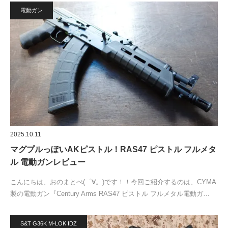
電動ガン
2025.10.11
マグプルっぽいAKピストル！RAS47 ピストル フルメタ
ル 電動ガンレビュー
こんにちは、おのまとぺ(゜∀。)です！！今回ご紹介するのは、CYMA
製の電動ガン『Century Arms RAS47 ピストル フルメタル電動ガ…
S&T G36K M-LOK IDZ