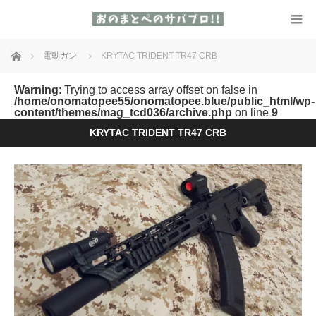
ホーム
電動ガン
KRYTAC TRIDENT TR47 CRB
Warning
: Trying to access array offset on false in
/home/onomatopee55/onomatopee.blue/public_html/wp-
content/themes/mag_tcd036/archive.php
on line
9
KRYTAC TRIDENT TR47 CRB