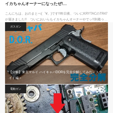
イカちゃんオーナーになったぜ!…
こんにちは、おのまとぺ(゜∀。)です!!昨日夜、ついにKRYTACのTR47
が届きました!! ついにおいらもイカちゃんオーナーやでッ!!到着ゥ…
ガスガン
【分解】東京マルイ ハイキャパDORを完全分解してみた＜スラ
イド編＞
電動ガン