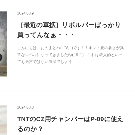
2024.08.9
［最近の軍拡］リボルバーばっかり
買ってんなぁ・・・
こんにちは、おのまとぺ(゜∀。)です！！ホント夏の暑さが異
常なレベルになってきましたね(;´Д｀) これは殺人的といっ
ても過言ではない気温でしょう…
2024.08.3
TNTのCZ用チャンバーはP-09に使え
るのか？