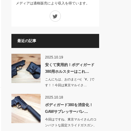
メディアは適格販売により収入を得ています。
Twitter
最近の記事
2025.10.19
安くて実用的！ボディガード
380用ホルスターはこれ…
こんにちは、おのまとぺ(゜∀。)で
す！！今回は東京マルイさ…
2025.10.18
ボディガード380を消音化！
GAWサプレッサーバレ…
今回はですね、東京マルイさんのコ
ンパクトな固定スライドガスガン、