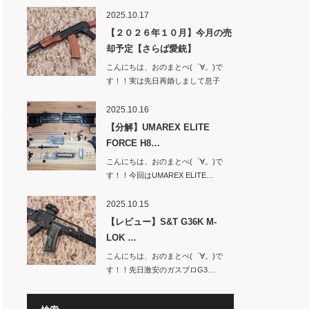
BOD…
2025.10.17
【２０２６年１０月】今月の売
却予定【さらば愛銃】
こんにちは、おのまとぺ(゜∀。)で
す！！実は先日再婚しまして息子
と…
2025.10.16
【分解】UMAREX ELITE
FORCE H8…
こんにちは、おのまとぺ(゜∀。)で
す！！今回はUMAREX ELITE…
2025.10.15
【レビュー】S&T G36K M-
LOK …
こんにちは、おのまとぺ(゜∀。)で
す！！先日激安のガスブロG3…