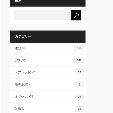
検索
カテゴリー
電動ガン
319
ガスガン
147
エアコッキング
37
モデルガン
6
オプション類
79
装備品
19