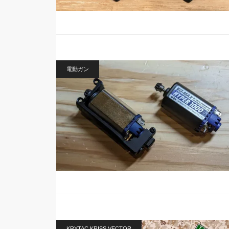
電動ガン
KRYTAC KRISS VECTOR