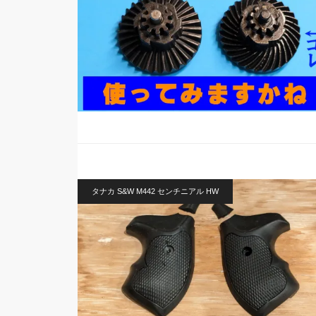
タナカ S&W M442 センチニアル HW