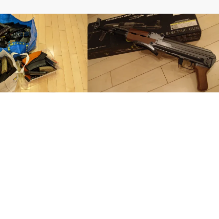
電動ガン
1年 第1Q 最近の軍縮
【レビュー】CYMA AKS-47(CM.028-S)