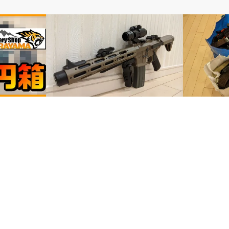
電動ガン
電動ガン
【備忘】202
ORABAKO
【分解】ARES AMOEBA ハニーバジャ
ー～外装編～