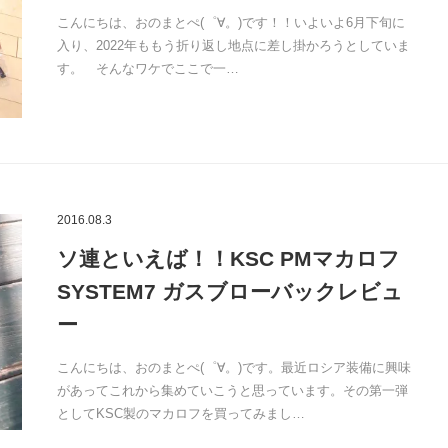
こんにちは、おのまとぺ(゜∀。)です！！いよいよ6月下旬に
入り、2022年ももう折り返し地点に差し掛かろうとしていま
す。 そんなワケでここで一…
2016.08.3
ソ連といえば！！KSC PMマカロフ
SYSTEM7 ガスブローバックレビュ
ー
こんにちは、おのまとぺ(゜∀。)です。最近ロシア装備に興味
があってこれから集めていこうと思っています。その第一弾
としてKSC製のマカロフを買ってみまし…