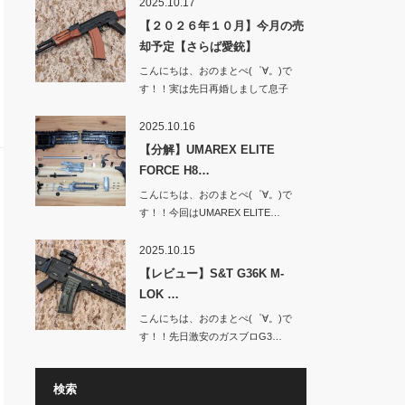
2025.10.17
【２０２６年１０月】今月の売
却予定【さらば愛銃】
こんにちは、おのまとぺ(゜∀。)で
す！！実は先日再婚しまして息子
と…
2025.10.16
【分解】UMAREX ELITE
FORCE H8…
こんにちは、おのまとぺ(゜∀。)で
す！！今回はUMAREX ELITE…
2025.10.15
【レビュー】S&T G36K M-
LOK …
こんにちは、おのまとぺ(゜∀。)で
す！！先日激安のガスブロG3…
検索