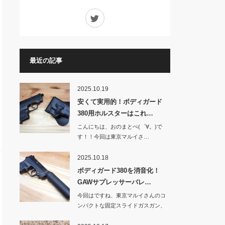
Twitter
最近の記事
2025.10.19
安くて実用的！ボディガード
380用ホルスターはこれ…
こんにちは、おのまとぺ(゜∀。)で
す！！今回は東京マルイさ…
2025.10.18
ボディガード380を消音化！
GAWサプレッサーバレ…
今回はですね、東京マルイさんのコ
ンパクトな固定スライドガスガン、
BOD…