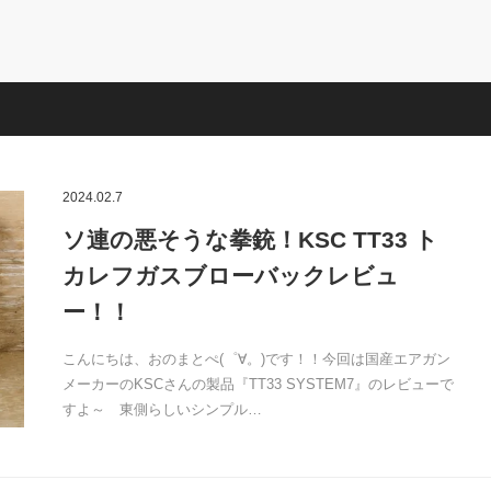
2024.02.7
ソ連の悪そうな拳銃！KSC TT33 ト
カレフガスブローバックレビュ
ー！！
こんにちは、おのまとぺ(゜∀。)です！！今回は国産エアガン
メーカーのKSCさんの製品『TT33 SYSTEM7』のレビューで
すよ～ 東側らしいシンプル…