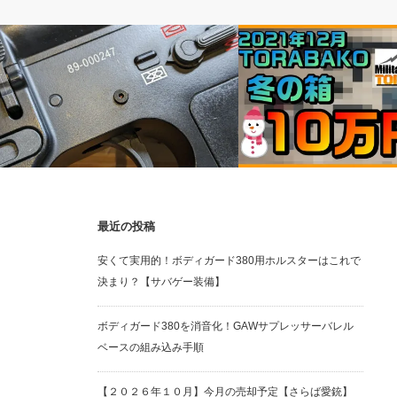
電動ガン
福袋
最近の投稿
次世代HK417トリガーピン交換
【福袋】TORAYAMAさんのT
安くて実用的！ボディガード380用ホルスターはこれで
冬の箱 10万円箱
決まり？【サバゲー装備】
ボディガード380を消音化！GAWサプレッサーバレル
ベースの組み込み手順
【２０２６年１０月】今月の売却予定【さらば愛銃】