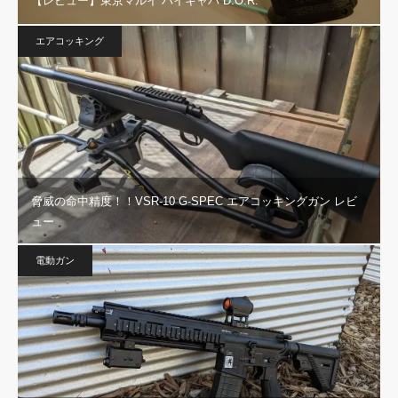
【レビュー】東京マルイ ハイキャパ D.O.R.
エアコッキング
脅威の命中精度！！VSR-10 G-SPEC エアコッキングガン レビ
ュー
電動ガン