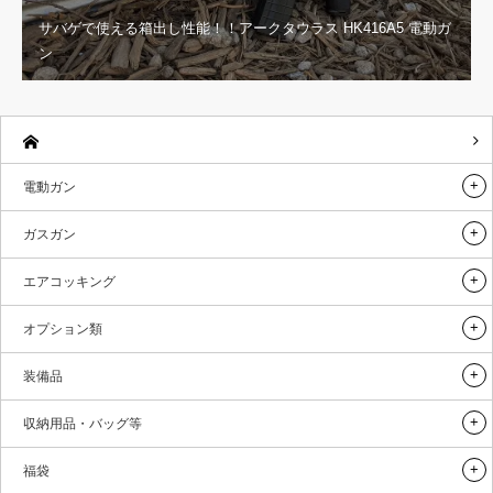
サバゲで使える箱出し性能！！アークタウラス HK416A5 電動ガ
ン
電動ガン
ガスガン
エアコッキング
オプション類
装備品
収納用品・バッグ等
福袋