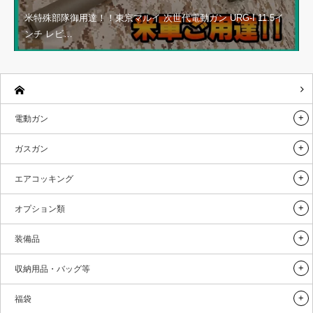
米特殊部隊御用達！！東京マルイ 次世代電動ガン URG-I 11.5イ
ンチ レビ…
電動ガン
ガスガン
エアコッキング
オプション類
装備品
収納用品・バッグ等
福袋