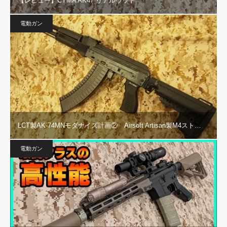
【レビュー】CYMA AK47 リアルウッド
電動ガン
LCT製AK-74MNモダナイズ計画② Airsoft Artisan製M4スト…
電動ガン