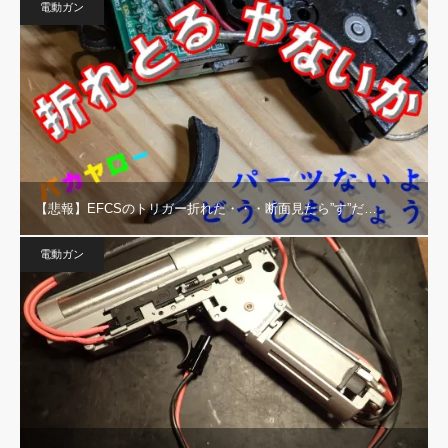
電動ガン
【悲報】EFCSのトリガー折れた・・・断面見たら”す”だ…
電動ガン