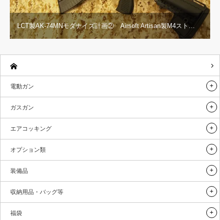
LCT製AK-74MNモダナイズ計画② Airsoft Artisan製M4スト…
電動ガン
ガスガン
エアコッキング
オプション類
装備品
収納用品・バッグ等
福袋