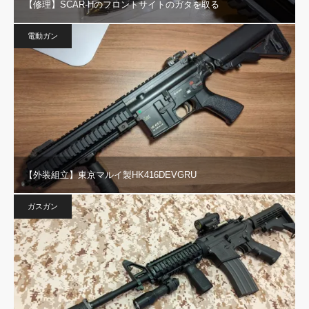
【修理】SCAR-Hのフロントサイトのガタを取る
電動ガン
【外装組立】東京マルイ製HK416DEVGRU
ガスガン