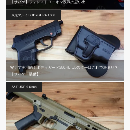
【サバゲ】フォレストユニオン夜戦の思い出
東京マルイ BODYGURAD 380
安くて実用的！ボディガード380用ホルスターはこれで決まり？
【サバゲー装備】
S&T UDP-9 6inch