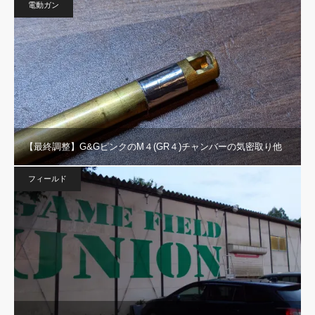
電動ガン
【最終調整】G&GピンクのM４(GR４)チャンバーの気密取り他
フィールド