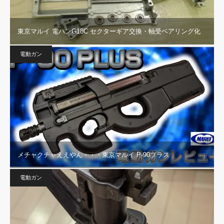
東京マルイ 電ハンG18C セクターギア交換・軸受ベアリング化
電動ガン
メチャクチャええやん・・・東京マルイ P-90プラス
電動ガン