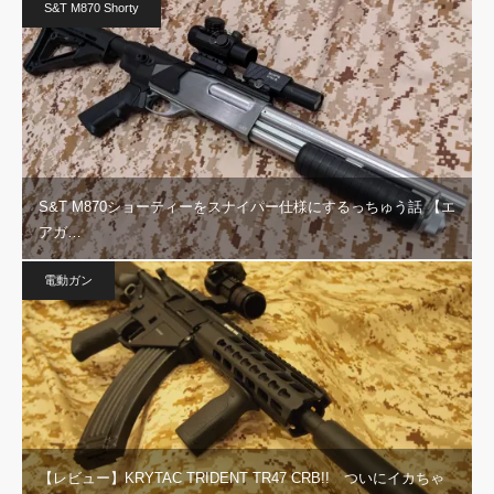
S&T M870 Shorty
S&T M870ショーティーをスナイパー仕様にするっちゅう話 【エ
アガ…
電動ガン
【レビュー】KRYTAC TRIDENT TR47 CRB!! ついにイカちゃ