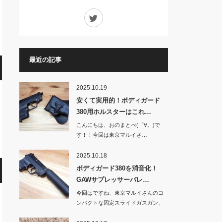
Twitter
最近の記事
2025.10.19
安くて実用的！ボディガード
380用ホルスターはこれ…
こんにちは、おのまとぺ(゜∀。)で
す！！今回は東京マルイさ…
2025.10.18
ボディガード380を消音化！
GAWサプレッサーバレ…
今回はですね、東京マルイさんのコ
ンパクトな固定スライドガスガン、
BOD…