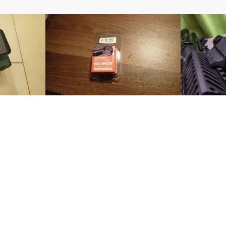
電動ガン
光学機器・マ
フラージ
【エアガンカスタム】AK用G.A.W.マグ
【レビュー】G
スペーサーをつけてみる
ト用レンズ