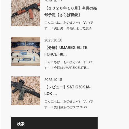
2025.10.17
【２０２６年１０月】今月の売
却予定【さらば愛銃】
こんにちは、おのまとぺ(゜∀。)で
す！！実は先日再婚しまして息子
と…
2025.10.16
【分解】UMAREX ELITE
FORCE H8…
こんにちは、おのまとぺ(゜∀。)で
す！！今回はUMAREX ELITE…
2025.10.15
【レビュー】S&T G36K M-
LOK …
こんにちは、おのまとぺ(゜∀。)で
す！！先日激安のガスブロG3…
検索