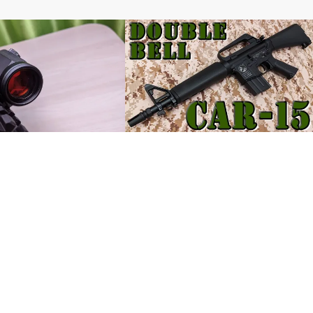
ウント
電動ガン
unsModify T1ダットサイ
個性的でクラシックなAR15！！
カバー
DOUBLE BELL CAR-15電動ガンレビ…