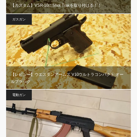
【カスタム】VSR-10にShot Trakを取り付ける！！
ガスガン
【レビュー】ウエスタンアームズ V10ウルトラコンパクト オー
ルブラック
電動ガン