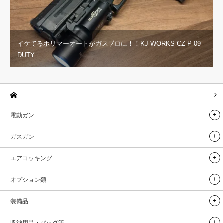
イケてるポリマーオートがガスブロに！！KJ WORKS CZ P-09
DUTY…
電動ガン
ガスガン
エアコッキング
オプション類
装備品
収納用品・バッグ等