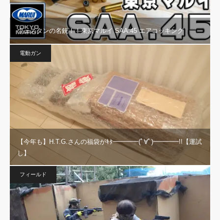
ウェスタンの名銃！！東京マルイ SAA.45 エアコッキング
電動ガン
【今年も】H.T.G.さんの福袋がｷﾀ━━━━(ﾟ∀ﾟ)━━━━!!【運試
し】
フィールド