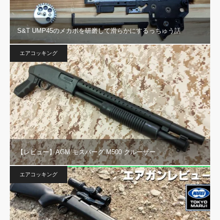
S&T UMP45のメカボを研磨して滑らかにするっちゅう話
エアコッキング
【レビュー】AGM モスバーグ M500 クルーザー
エアコッキング