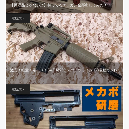
【押収品じゃないよ】持ってるエアガン全部出してみた！！
電動ガン
激安！軽量！電トリ！S&T M933 スポーツライン G3電動ガンレ
ビ…
電動ガン