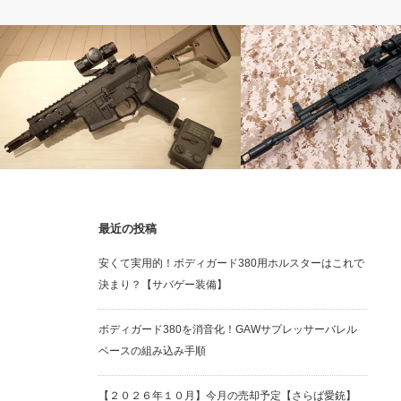
電動ガン
電動ガン
最近の投稿
3点バースト楽しすぎ!! ARESバーストコ
ロシアのモダンなAK！！E&L
安くて実用的！ボディガード380用ホルスターはこれで
ントローラーを買ってみた!!
ガン
決まり？【サバゲー装備】
ボディガード380を消音化！GAWサプレッサーバレル
ベースの組み込み手順
【２０２６年１０月】今月の売却予定【さらば愛銃】