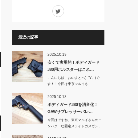
Twitter
最近の記事
2025.10.19
安くて実用的！ボディガード
380用ホルスターはこれ…
こんにちは、おのまとぺ(゜∀。)で
す！！今回は東京マルイさ…
2025.10.18
ボディガード380を消音化！
GAWサプレッサーバレ…
今回はですね、東京マルイさんのコ
ンパクトな固定スライドガスガン、
BOD…