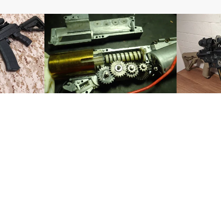
電動ガン
電動ガン
 AK12電動
【分解】東京マルイ 電動ハンドガン
マグプルM
G18C② メカボ分解
ガイズリー