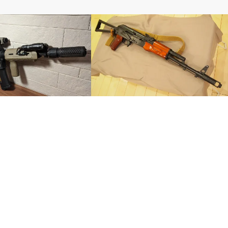
電動ガン
4のチャージングハンドルを
無骨なＡＫに一味！！ＬＣＴ製ベークラ
タイプに交換！！
イト風グリップ