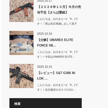
2025.10.17
【２０２６年１０月】今月の売
却予定【さらば愛銃】
こんにちは、おのまとぺ(゜∀。)で
す！！実は先日再婚しまして息子
と…
2025.10.16
【分解】UMAREX ELITE
FORCE H8…
こんにちは、おのまとぺ(゜∀。)で
す！！今回はUMAREX ELITE…
2025.10.15
【レビュー】S&T G36K M-
LOK …
こんにちは、おのまとぺ(゜∀。)で
す！！先日激安のガスブロG3…
検索