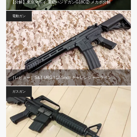
【分解】東京マルイ 電動ハンドガンG18C② メカボ分解
電動ガン
［レビュー］S&T URG-I 11.5inch チャレンジャーライン…
ガスガン