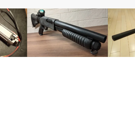
エアコッキング
エアコッキン
ューズの変更で
【レビュー】マルゼンCA870チャージャ
【エアガンレ
ー
M24