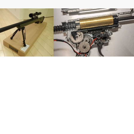
グ
電動ガン
ビュー】SNOW WOLF
次世代HK417メカボ分解！！パーツをチ
ェック！！