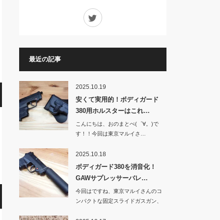
Twitter
最近の記事
2025.10.19
安くて実用的！ボディガード
380用ホルスターはこれ…
こんにちは、おのまとぺ(゜∀。)で
す！！今回は東京マルイさ…
2025.10.18
ボディガード380を消音化！
GAWサプレッサーバレ…
今回はですね、東京マルイさんのコ
ンパクトな固定スライドガスガン、
BOD…