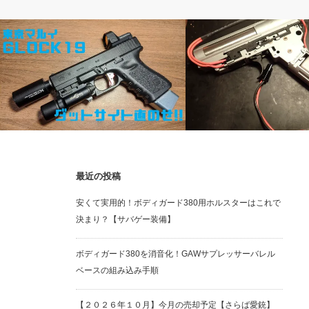
ガスガン
電動ガン
最近の投稿
【カスタム】東京マルイG19にダットサ
【G&G RK47】配線＆ヒ
安くて実用的！ボディガード380用ホルスターはこれで
イト直載せじゃ！！
サイクルアップ その①
決まり？【サバゲー装備】
ボディガード380を消音化！GAWサプレッサーバレル
ベースの組み込み手順
【２０２６年１０月】今月の売却予定【さらば愛銃】