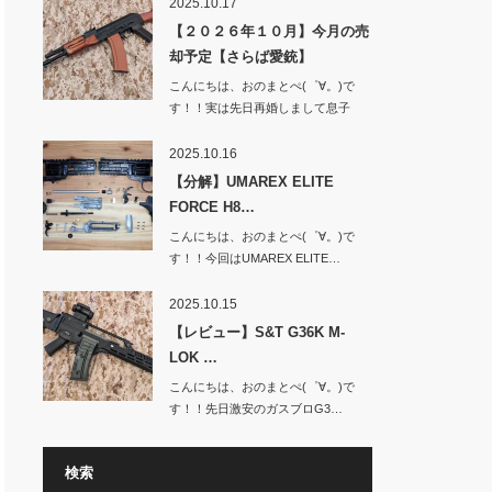
2025.10.17
【２０２６年１０月】今月の売
却予定【さらば愛銃】
こんにちは、おのまとぺ(゜∀。)で
す！！実は先日再婚しまして息子
と…
2025.10.16
【分解】UMAREX ELITE
FORCE H8…
こんにちは、おのまとぺ(゜∀。)で
す！！今回はUMAREX ELITE…
2025.10.15
【レビュー】S&T G36K M-
LOK …
こんにちは、おのまとぺ(゜∀。)で
す！！先日激安のガスブロG3…
検索