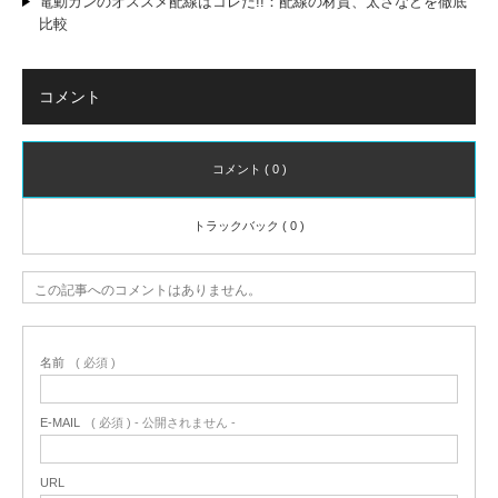
電動ガンのオススメ配線はコレだ!!：配線の材質、太さなどを徹底
比較
コメント
コメント ( 0 )
トラックバック ( 0 )
この記事へのコメントはありません。
名前
( 必須 )
E-MAIL
( 必須 ) - 公開されません -
URL