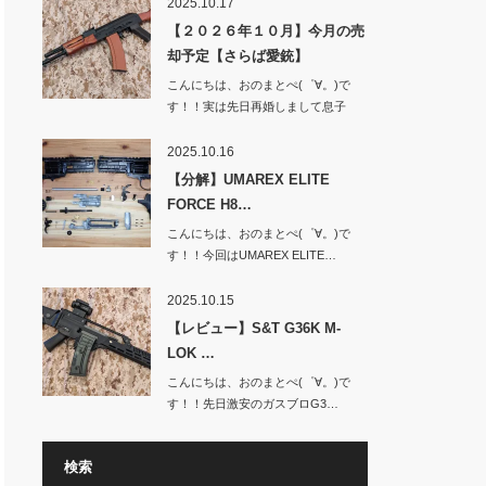
2025.10.17
【２０２６年１０月】今月の売
却予定【さらば愛銃】
こんにちは、おのまとぺ(゜∀。)で
す！！実は先日再婚しまして息子
と…
2025.10.16
【分解】UMAREX ELITE
FORCE H8…
こんにちは、おのまとぺ(゜∀。)で
す！！今回はUMAREX ELITE…
2025.10.15
【レビュー】S&T G36K M-
LOK …
こんにちは、おのまとぺ(゜∀。)で
す！！先日激安のガスブロG3…
検索