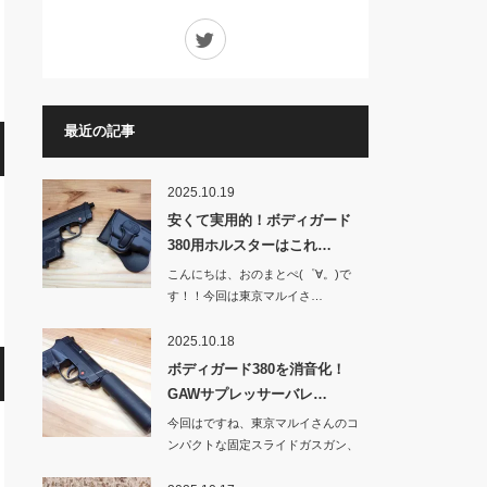
Twitter
最近の記事
2025.10.19
安くて実用的！ボディガード
380用ホルスターはこれ…
こんにちは、おのまとぺ(゜∀。)で
す！！今回は東京マルイさ…
2025.10.18
ボディガード380を消音化！
GAWサプレッサーバレ…
今回はですね、東京マルイさんのコ
ンパクトな固定スライドガスガン、
BOD…