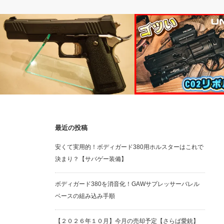
ガスガン
ガスガン
最近の投稿
【レビュー】東京マルイ ハイキャパ
【レビュー】UMAREX ELIT
安くて実用的！ボディガード380用ホルスターはこれで
D.O.R.
H8R GEN2 CO2リボル…
決まり？【サバゲー装備】
ボディガード380を消音化！GAWサプレッサーバレル
ベースの組み込み手順
【２０２６年１０月】今月の売却予定【さらば愛銃】