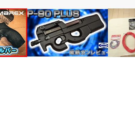
電動ガン
電動ガン
E FORCE
メチャクチャええやん・・・東京マルイ
電動ガンのオ
P-90プラス
線の材質、