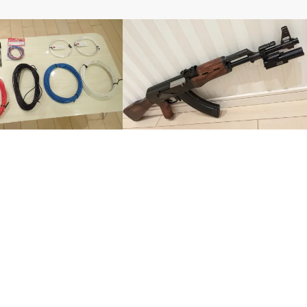
電動ガン
ススメ配線はコレだ!!：配
FAB DEFENSEのバレルマウントレイル
太さなどを徹底比較
BDR-2を次世代AKに着けてみる…