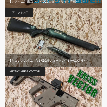
【カスタム】東京マルイG19にダットサイト直載せじゃ！！
エアコッキング
【ちょいカスタム】VSR10超ショートのフレーム交換～
KRYTAC KRISS VECTOR