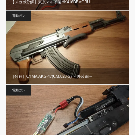
【メカボ分解】東京マルイ製HK416DEVGRU
電動ガン
［分解］CYMA AKS-47(CM.028-S) ～外装編～
電動ガン