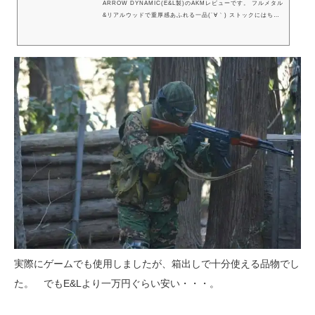
ARROW DYNAMIC(E&L製)のAKMレビューです。 フルメタル
&リアルウッドで重厚感あふれる一品(´∀｀) ストックにはちょ
っとうれしいギミックも搭載!!
実際にゲームでも使用しましたが、箱出しで十分使える品物でし
た。 でもE&Lより一万円ぐらい安い・・・。