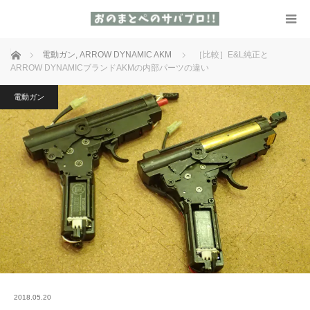
ホーム
電動ガン
,
ARROW DYNAMIC AKM
［比較］E&L純正と
ARROW DYNAMICブランドAKMの内部パーツの違い
電動ガン
2018.05.20