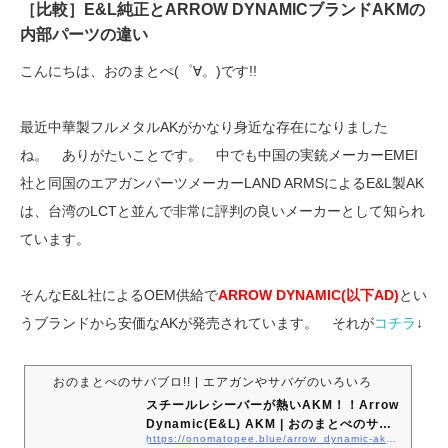
［比較］E&L純正とARROW DYNAMICブランドAKMの
内部パーツの違い
こんにちは、おのまとぺ(゜∀。)です!!
最近中華製フルメタルAKがかなり身近な存在になりました
ね。 ありがたいことです。 中でも中国の実銃メーカーEMEI
社と同国のエアガンパーツメーカーLAND ARMSによるE&L製AK
は、台湾のLCTと並んで非常に評判の良いメーカーとして知られ
ています。
そんなE&L社によるOEM供給で
ARROW DYNAMIC(以下AD)
とい
うブランドから安価なAKが発売されています。 それが
コチラ
↓
おのまとぺのサバブロ!! | エアガンやサバゲのいろいろ
スチールレシーバーが熱いAKM！！Arrow
Dynamic(E&L) AKM | おのまとぺのサバ
https://onomatopee.blue/arrow_dynamic-akm-review/
ブロ!!