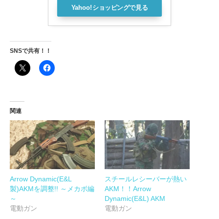
Yahoo!ショッピングで見る
SNSで共有！！
関連
Arrow Dynamic(E&L
スチールレシーバーが熱い
製)AKMを調整!! ～メカボ編
AKM！！Arrow
～
Dynamic(E&L) AKM
電動ガン
電動ガン