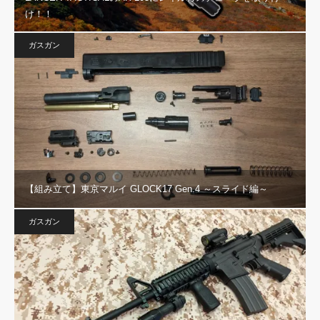
け！！
ガスガン
【組み立て】東京マルイ GLOCK17 Gen.4 ～スライド編～
ガスガン