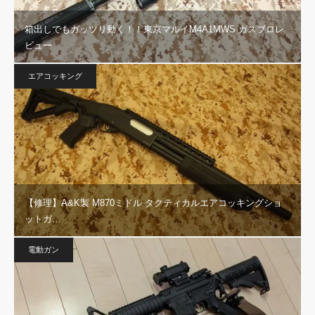
箱出しでもガッツリ動く！！東京マルイM4A1MWS ガスブロレ
ビュー
エアコッキング
【修理】A&K製 M870ミドル タクティカルエアコッキングショ
ットガ…
電動ガン