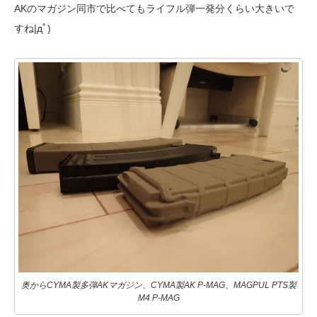
AKのマガジン同市で比べてもライフル弾一発分くらい大きいで
すね|дﾟ)
奥からCYMA製多弾AKマガジン、CYMA製AK P-MAG、MAGPUL PTS製
M4 P-MAG