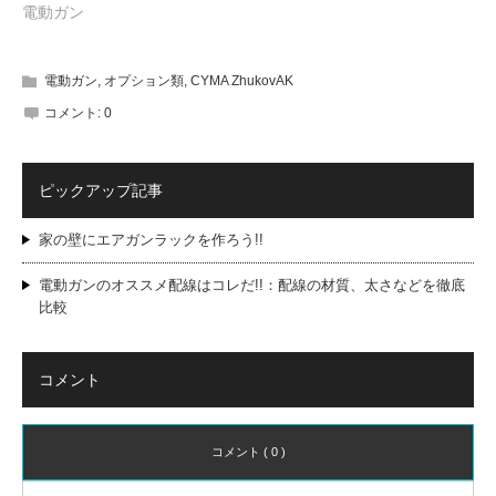
電動ガン
電動ガン
,
オプション類
,
CYMA ZhukovAK
コメント:
0
ピックアップ記事
家の壁にエアガンラックを作ろう!!
電動ガンのオススメ配線はコレだ!!：配線の材質、太さなどを徹底
比較
コメント
コメント ( 0 )