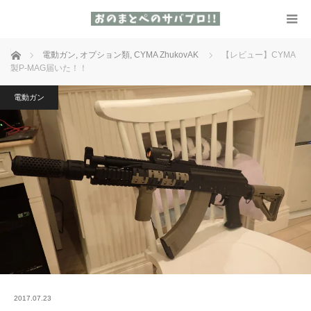
ホーム
電動ガン
,
オプション類
,
CYMA ZhukovAK
【レビュー】CYMA
製P-MAG届いた！！
電動ガン
2017.07.23