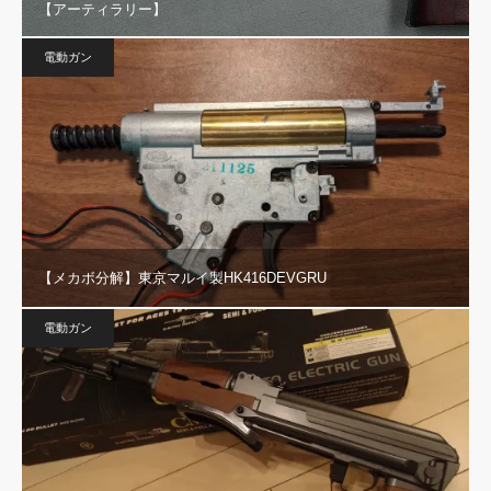
【アーティラリー】
電動ガン
【メカボ分解】東京マルイ製HK416DEVGRU
電動ガン