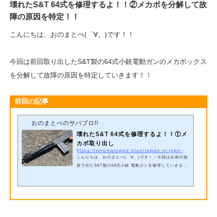
壊れたS&T 64式を修理するよ！！②メカボを分解して故
障の原因を特定！！
こんにちは、おのまとぺ(゜∀。)です！！
今回は前回取り出したS&T製の64式小銃電動ガンのメカボックス
を分解して故障の原因を特定していきます！！
前回の記事
おのまとぺのサバブロ!!
壊れたS&T 64式を修理するよ！！①メ
カボ取り出し
https://onomatopee.blue/repair-st-type-64-aeg-1
こんにちは、おのまとぺ(゜∀。)です！！今回は以前の福
袋で出たS&T製の64式小銃 電動ガンを修理していきま
す！！前回の記事この64式小銃ですが本体レビュー動画
も記事も上げていないのにいきなり修理記事となってし
まいました・・・。というのも先日レンジで弾道の確認
をしていたところ突然動かなくなってしまったので
す！！ いかに最近クオリティの向上が著しいとはいえ
あくまで中華ガン・・・こんなことでめげていては福袋