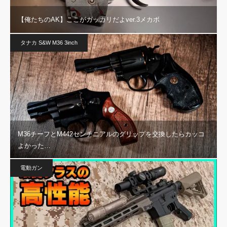
【俺たちのAK】ここがガッカリだよver.3メカボ
タナカ S&W M36 3inch
M36チーフとM442センチニアルのグリップを交換したらカッコ
よかった…
電動ガン