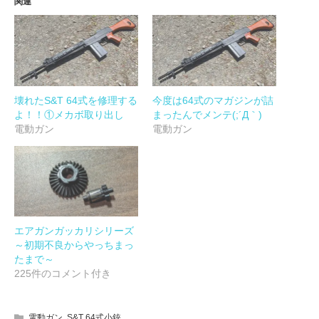
関連
壊れたS&T 64式を修理する
今度は64式のマガジンが詰
よ！！①メカボ取り出し
まったんでメンテ(;´Д｀)
電動ガン
電動ガン
エアガンガッカリシリーズ
～初期不良からやっちまっ
たまで～
225件のコメント付き
電動ガン
,
S&T 64式小銃