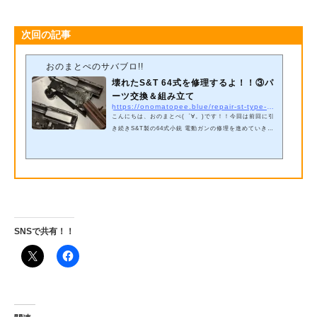
次回の記事
おのまとぺのサバブロ!!
壊れたS&T 64式を修理するよ！！③パ
ーツ交換＆組み立て
https://onomatopee.blue/repair-st-type-64-aeg-3
こんにちは、おのまとぺ(゜∀。)です！！今回は前回に引
き続きS&T製の64式小銃 電動ガンの修理を進めていきま
す！！ 今回はパーツ交換と一部加工、そして組み立て
までやって、なんとか初速の計測まで行きたいですね～
前回の記事さて、前回はメカボックスの分解まで行いま
したので、今回は基板を取り外して完全にメカボックス
を裸にしていきますよ～まずトリガーをはずしちゃいま
しょう！！ スプリングが引っかかるのでちょっと取り
外しにくいですが、ひっぱって外すだけです！！トリガ
ーを外したら矢印で指した二つのネジを取り外...
SNSで共有！！