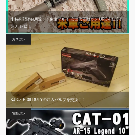
米特殊部隊御用達！！東京マルイ 次世代電動ガン URG-I 11.5イ
ンチ レビ…
ガスガン
KJ CZ P-09 DUTYの注入バルブを交換！！
電動ガン