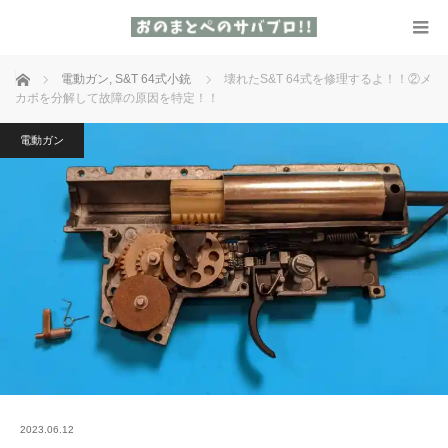
ホーム
電動ガン
,
S&T 64式小銃
壊れたS&T 64式を修理するよ！！②メ
カボを分解して故障の原因を特定！！
電動ガン
2023.06.12