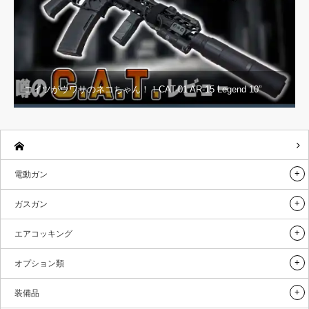
コイツがウワサのネコちゃん！！CAT-01 AR-15 Legend 10”
電動ガン
ガスガン
エアコッキング
オプション類
装備品