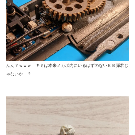
んん？ｗｗｗ キミは本来メカボ内にいるはずのないＢＢ弾君じ
ゃないか！？