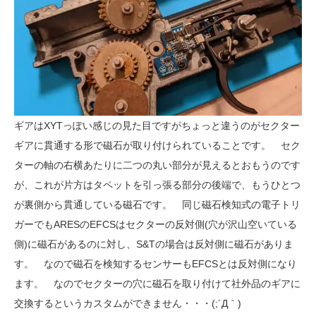
ギアはXYTっぽい感じの見た目ですがちょっと違うのがセクター
ギアに貫通する形で磁石が取り付けられていることです。 セク
ターの軸の右横あたりに二つの丸い部分が見えるとおもうのです
が、これが片方はタペットを引っ張る部分の後端で、もうひとつ
が裏側から貫通している磁石です。 同じ磁石検知式の電子トリ
ガーでもARESのEFCSはセクターの反対側(穴が沢山空いている
側)に磁石があるのに対し、S&Tの場合は反対側に磁石がありま
す。 なので磁石を検知するセンサーもEFCSとは反対側になり
ます。 なのでセクターの穴に磁石を取り付けて社外品のギアに
交換するというカスタムができません・・・(;´Д｀)