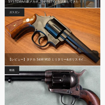
SYSTEMAの新メカボ『INFINITY』を試射してきた！！
ガスガン
【レビュー】タナカ S&W M10 ミリタリー&ポリス 4イ…
映画