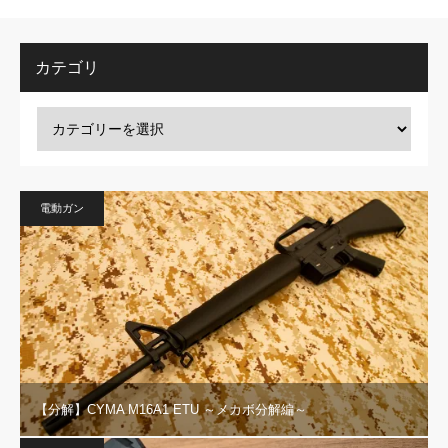
カテゴリ
電動ガン
【分解】CYMA M16A1 ETU ～メカボ分解編～