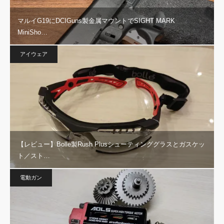
マルイG19にDCIGuns製金属マウントでSIGHT MARK
MiniSho…
アイウェア
【レビュー】Bolle製Rush Plusシューティンググラスとガスケッ
ト／スト…
電動ガン