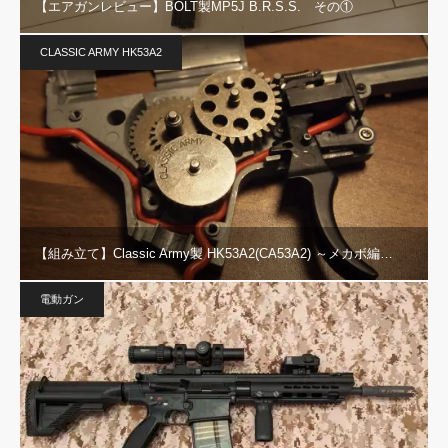
【エアガンレビュー】BOLT製MP5J B.R.S.S. その①
CLASSIC ARMY HK53A2
【組み立て】Classic Army製 HK53A2(CA53A2) ～メカボ編…
電動ガン