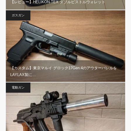
【レビュー】HELIKON-TEX ダブルピストルウォレット
ガスガン
【カスタム】東京マルイ グロック17Gen.4のアウターバレルを
LAYLAX製に…
電動ガン