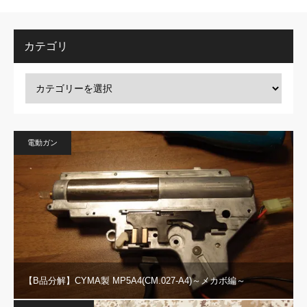
カテゴリ
電動ガン
【B品分解】CYMA製 MP5A4(CM.027-A4)～メカボ編～