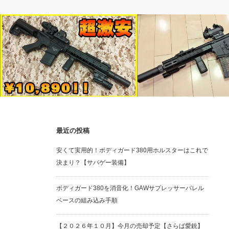
電動ガン
オプション類
最近の投稿
【レビュー】CYMA FF SD スポーツラ
SOCOM GEAR製LANCER 
安くて実用的！ボディガード380用ホルスターはこれで
イン
ン
決まり？【サバゲー装備】
ボディガード380を消音化！GAWサプレッサーバレル
ベースの組み込み手順
【２０２６年１０月】今月の売却予定【さらば愛銃】