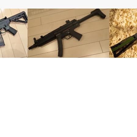
電動ガン
電動ガン
190rdsマガジ
【エアガンレビュー】BOLT製MP5J
【配線交換】S&
B.R.S.S. その②
ネクタ化