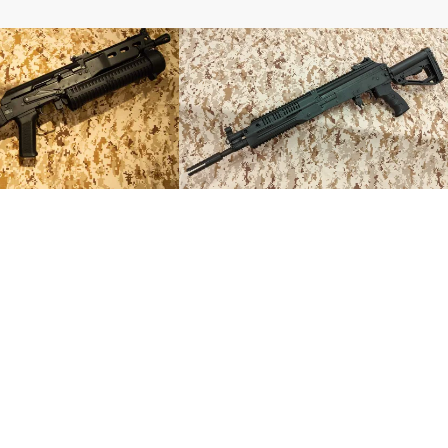
電動ガン
T PP-19 BIZON T型コ
【メカボ分解】LCT RPK-16のメカボを
開けてみる