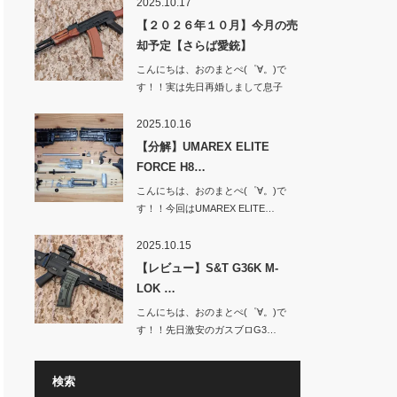
2025.10.17
【２０２６年１０月】今月の売
却予定【さらば愛銃】
こんにちは、おのまとぺ(゜∀。)で
す！！実は先日再婚しまして息子
と…
2025.10.16
【分解】UMAREX ELITE
FORCE H8…
こんにちは、おのまとぺ(゜∀。)で
す！！今回はUMAREX ELITE…
2025.10.15
【レビュー】S&T G36K M-
LOK …
こんにちは、おのまとぺ(゜∀。)で
す！！先日激安のガスブロG3…
検索