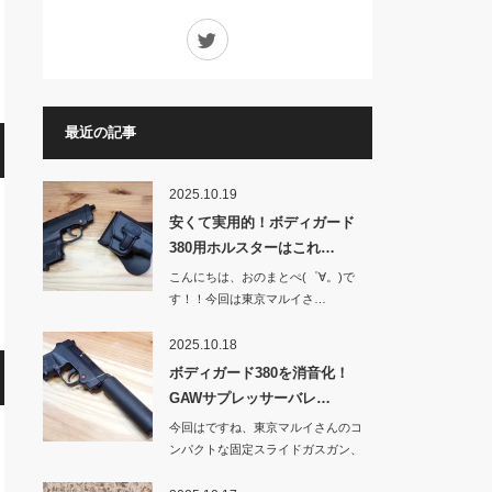
Twitter
最近の記事
2025.10.19
安くて実用的！ボディガード
380用ホルスターはこれ…
こんにちは、おのまとぺ(゜∀。)で
す！！今回は東京マルイさ…
2025.10.18
ボディガード380を消音化！
GAWサプレッサーバレ…
今回はですね、東京マルイさんのコ
ンパクトな固定スライドガスガン、
BOD…