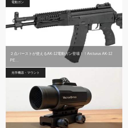
電動ガン
２点バーストが使えるAK-12電動ガン登場！！Arcturus AK-12
PE…
光学機器・マウント