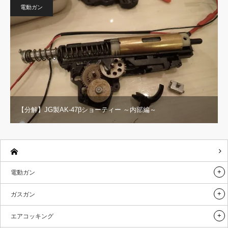
電動ガン
【分解】JG製AK-47βショーティー ～内部編～
電動ガン
ガスガン
エアコッキング