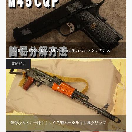
【分解】Carbon8 M45CQPの簡易分解方法とメンテナンス
電動ガン
無骨なＡＫに一味！！ＬＣＴ製ベークライト風グリップ