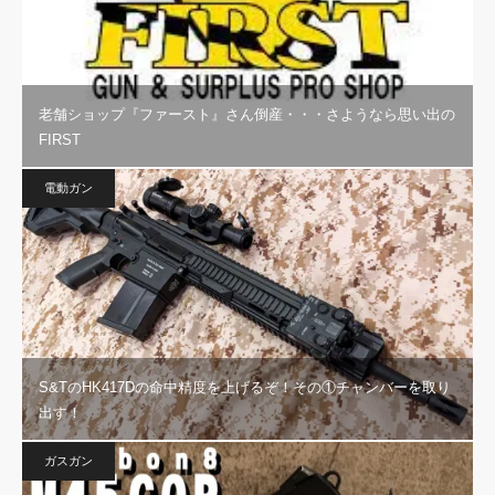
老舗ショップ『ファースト』さん倒産・・・さようなら思い出の
FIRST
電動ガン
S&TのHK417Dの命中精度を上げるぞ！その①チャンバーを取り
出す！
ガスガン