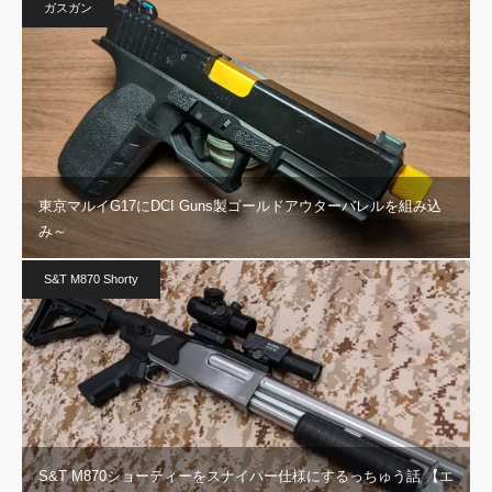
ガスガン
東京マルイG17にDCI Guns製ゴールドアウターバレルを組み込
み～
S&T M870 Shorty
S&T M870ショーティーをスナイパー仕様にするっちゅう話 【エ