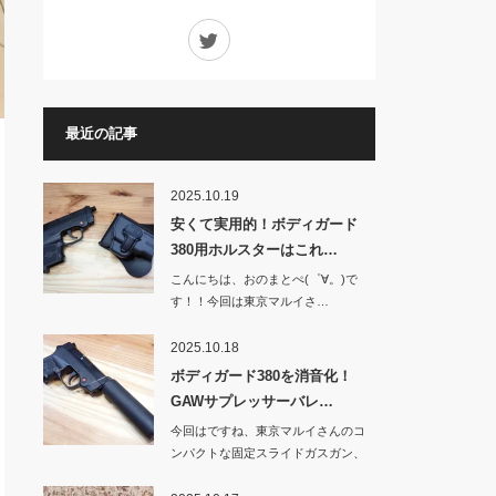
Twitter
最近の記事
2025.10.19
安くて実用的！ボディガード
380用ホルスターはこれ…
こんにちは、おのまとぺ(゜∀。)で
す！！今回は東京マルイさ…
2025.10.18
ボディガード380を消音化！
GAWサプレッサーバレ…
今回はですね、東京マルイさんのコ
ンパクトな固定スライドガスガン、
BOD…