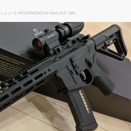
レビュー】APS NOVESKE N4 Gen4 10.5″ SBR