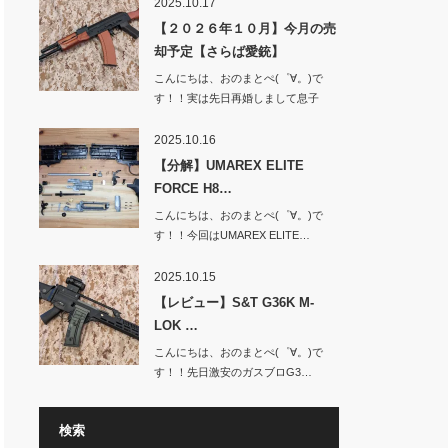
2025.10.17
【２０２６年１０月】今月の売
却予定【さらば愛銃】
こんにちは、おのまとぺ(゜∀。)で
す！！実は先日再婚しまして息子
と…
2025.10.16
【分解】UMAREX ELITE
FORCE H8…
こんにちは、おのまとぺ(゜∀。)で
す！！今回はUMAREX ELITE…
2025.10.15
【レビュー】S&T G36K M-
LOK …
こんにちは、おのまとぺ(゜∀。)で
す！！先日激安のガスブロG3…
検索