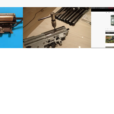
電動ガン
コラム
るよ！！②メ
UMAREX UMP COMPETITION ネジ交
カテゴリー
を特定…
換
る件