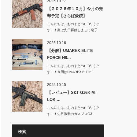
2025.10.17
【２０２６年１０月】今月の売
却予定【さらば愛銃】
こんにちは、おのまとぺ(゜∀。)で
す！！実は先日再婚しまして息子
と…
2025.10.16
【分解】UMAREX ELITE
FORCE H8…
こんにちは、おのまとぺ(゜∀。)で
す！！今回はUMAREX ELITE…
2025.10.15
【レビュー】S&T G36K M-
LOK …
こんにちは、おのまとぺ(゜∀。)で
す！！先日激安のガスブロG3…
検索