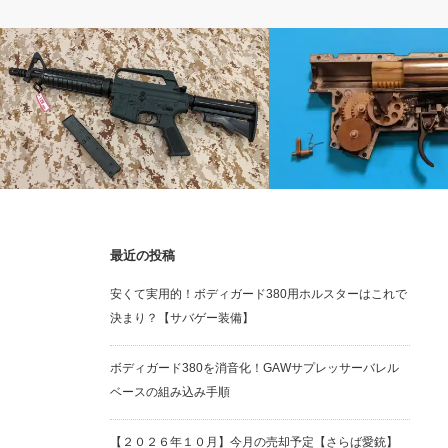
電動ガン
電動ガン
最近の投稿
【分解】G&P M635外装分解
壊れたS&T 64式を修理す
安くて実用的！ボディガード380用ホルスターはこれで
カボを分解して故障の原因
決まり？【サバゲー装備】
ボディガード380を消音化！GAWサプレッサーバレル
ベースの組み込み手順
【２０２６年１０月】今月の売却予定【さらば愛銃】