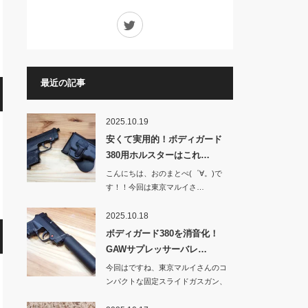
Twitter
最近の記事
2025.10.19
安くて実用的！ボディガード
380用ホルスターはこれ…
こんにちは、おのまとぺ(゜∀。)で
す！！今回は東京マルイさ…
2025.10.18
ボディガード380を消音化！
GAWサプレッサーバレ…
今回はですね、東京マルイさんのコ
ンパクトな固定スライドガスガン、
BOD…