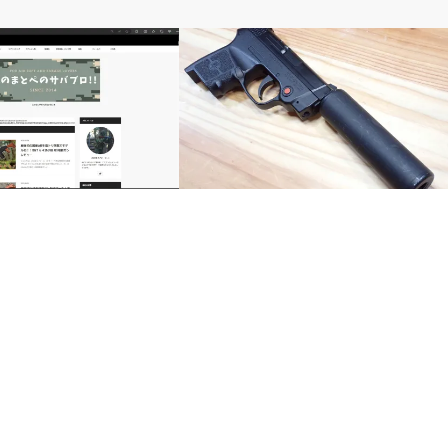
東京マルイ BODYGURAD 380
を選ぶと警告メッセージが出
ボディガード380を消音化！GAWサプレ
ッサーバレルベースの組み込み手順