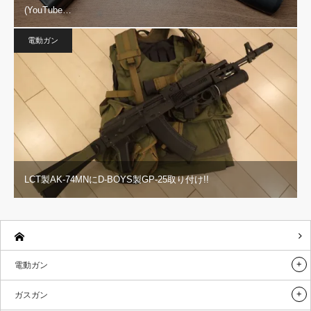
(YouTube…
電動ガン
LCT製AK-74MNにD-BOYS製GP-25取り付け!!
電動ガン
ガスガン