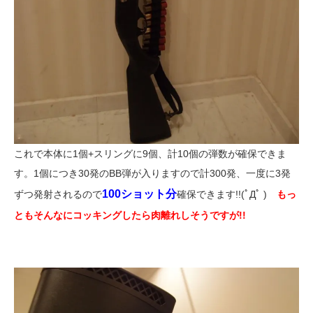
これで本体に1個+スリングに9個、計10個の弾数が確保できま
す。1個につき30発のBB弾が入りますので計300発、一度に3発
100ショット分
ずつ発射されるので
確保できます!!(ﾟДﾟ )
もっ
ともそんなにコッキングしたら肉離れしそうですが!!