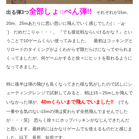
全部しょ○べん弾!!
出る弾3つ
それぞれが15m、
20m、25mあたりに思い思いに飛んでいく感じでした(； ･`д･
´) だめだこりゃ・・・。 『でも接近戦ならいけるかな？』とい
うことで10ゲームくらい使ってみました。 最初はコッキングと
リロードのタイミングがよくわからず隙だらけになってやられま
くってましたが、何ゲームかすると徐々にヒットを取れるように
なってきました。
特に後半は弾の飛びも良くなってきた様な気がしたので試しにシ
ューティングレンジで試射してみると、朝は15～25mしか飛んで
40mくらいまで飛んでいました!!
いなかった弾が、
(でも
一番やる気のない15mの弾は変わらず全然飛んでませんでした
が・・・笑) 恐らく徐々にホップパッキンがなじんできたんだ
と思います。最終的にはかなりゲームでも使えるものだと感じま
した。以下、長所、短所です。