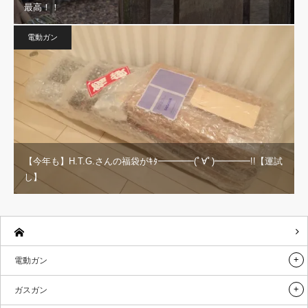
最高！！
電動ガン
【今年も】H.T.G.さんの福袋がｷﾀ━━━━(ﾟ∀ﾟ)━━━━!!【運試
し】
電動ガン
ガスガン