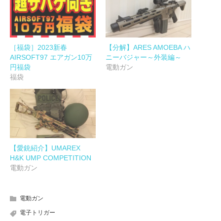
［福袋］2023新春
【分解】ARES AMOEBA ハ
AIRSOFT97 エアガン10万
ニーバジャー～外装編～
円福袋
電動ガン
福袋
【愛銃紹介】UMAREX
H&K UMP COMPETITION
電動ガン
電動ガン
電子トリガー