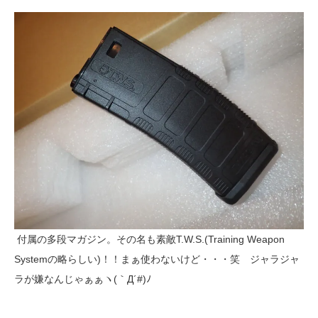
付属の多段マガジン。その名も素敵T.W.S.(Training Weapon
Systemの略らしい)！！まぁ使わないけど・・・笑 ジャラジャ
ラが嫌なんじゃぁぁヽ(｀Д´#)ﾉ