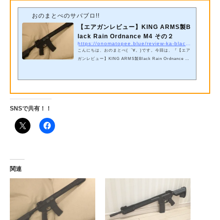
おのまとぺのサバブロ!!
【エアガンレビュー】KING ARMS製B
lack Rain Ordnance M4 その２
https://onomatopee.blue/review-ka-black-rain-ordnance-m4-2
こんにちは、おのまとぺ(゜∀。)です。今回は、『【エア
ガンレビュー】KING ARMS製Black Rain Ordnance M4
その１ 』の続きです。前回の記事コチラがリアサイトで
すね。金属製でかなりしっかりとした造りになっていま
す。 TROYのフォールディングバトルサイトタイプの
ものですね。使わないときは倒しておくこともができま
す。照門部分を倒すことで大小二つのピープサイトを切
SNSで共有！！
り替えることができます。(上の２枚の画像参照) なお２
枚目の状態ではサイトを折りたたむことができません。
フロントサイトはこんな感じ。真っ黒で...
関連