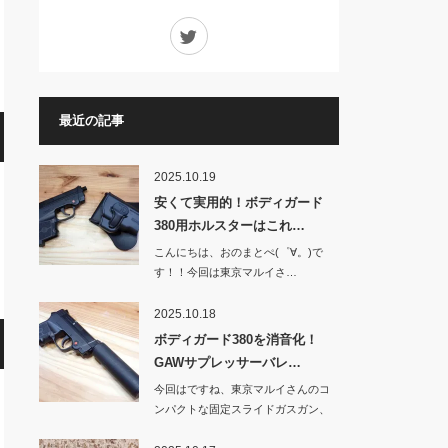
Twitter
最近の記事
2025.10.19
安くて実用的！ボディガード
380用ホルスターはこれ…
こんにちは、おのまとぺ(゜∀。)で
す！！今回は東京マルイさ…
2025.10.18
ボディガード380を消音化！
GAWサプレッサーバレ…
今回はですね、東京マルイさんのコ
ンパクトな固定スライドガスガン、
BOD…