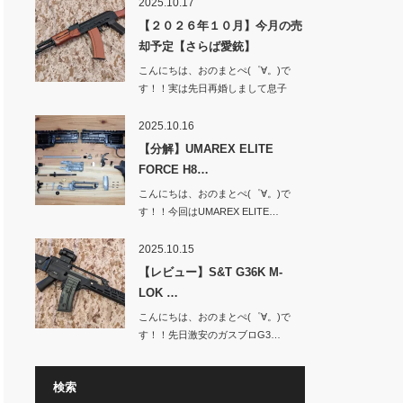
2025.10.17
【２０２６年１０月】今月の売
却予定【さらば愛銃】
こんにちは、おのまとぺ(゜∀。)で
す！！実は先日再婚しまして息子
と…
2025.10.16
【分解】UMAREX ELITE
FORCE H8…
こんにちは、おのまとぺ(゜∀。)で
す！！今回はUMAREX ELITE…
2025.10.15
【レビュー】S&T G36K M-
LOK …
こんにちは、おのまとぺ(゜∀。)で
す！！先日激安のガスブロG3…
検索