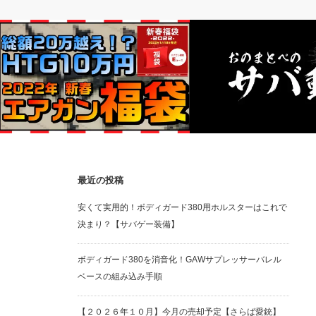
電動ガン
ガスガン
最近の投稿
【福袋】2022HTG 10万円(Eコース) エア
【随時更新】ガスガンレビ
安くて実用的！ボディガード380用ホルスターはこれで
ガン福袋開封！！
ゾク公開中！！
決まり？【サバゲー装備】
ボディガード380を消音化！GAWサプレッサーバレル
ベースの組み込み手順
【２０２６年１０月】今月の売却予定【さらば愛銃】