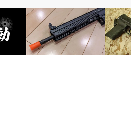
電動ガン
ガスガン
ュー動画ゾク
S&T HK417D フルメタルの外装のガタつ
【カスタム】
きをなんとかする
様にするど